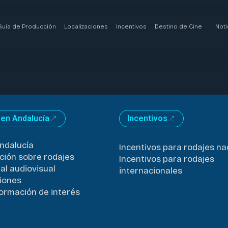
Guía de Producción
Localizaciones
Incentivos
Destino de Cine
Noti
 en Andalucía
Incentivos
ndalucía
Incentivos para rodajes na
ción sobre rodajes
Incentivos para rodajes
al audiovisual
internacionales
iones
formación de interés