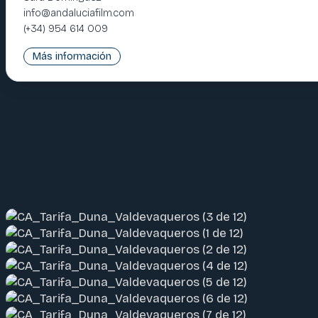
info@andaluciafilm.com
(+34) 954 614 009
Más información