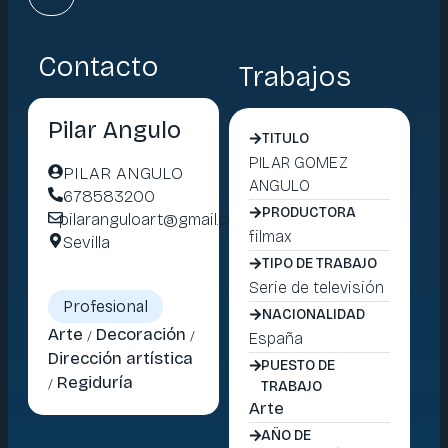
Contacto
Trabajos
Pilar Angulo
TITULO
PILAR GOMEZ
PILAR ANGULO
ANGULO
678583200
PRODUCTORA
pilaranguloart@gmail.com
filmax
Sevilla
TIPO DE TRABAJO
Serie de televisión
Profesional
NACIONALIDAD
Arte
Decoración
/
/
España
Dirección artística
PUESTO DE
Regiduría
/
TRABAJO
Arte
AÑO DE