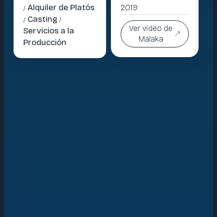
Alquiler de Platós
2019
20
/
Casting
/
/
Ver video de
Servicios a la
Malaka
Producción