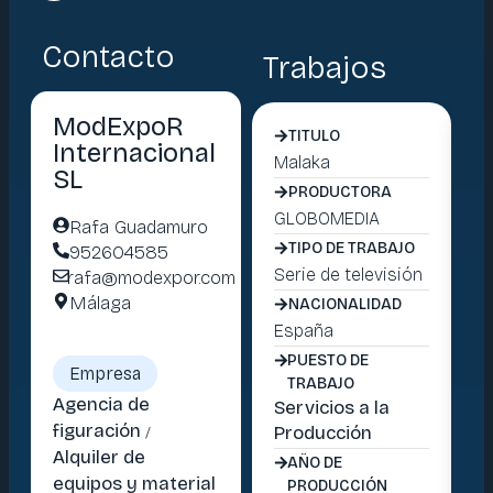
Contacto
Trabajos
ModExpoR
TITULO
Internacional
Malaka
Co
SL
PRODUCTORA
GLOBOMEDIA
MI
Rafa Guadamuro
TIPO DE TRABAJO
952604585
Serie de televisión
Sp
rafa@modexpor.com
Málaga
NACIONALIDAD
España
Es
PUESTO DE
Empresa
TRABAJO
Agencia de
Servicios a la
Se
figuración
Producción
Pr
/
Alquiler de
AÑO DE
equipos y material
PRODUCCIÓN