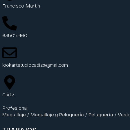
Francisco Martín
635015460
lookartstudiocadiz@gmail.com
Cádiz
Profesional
Maquillaje
/
Maquillaje y Peluquería
/
Peluquería
/
Vest