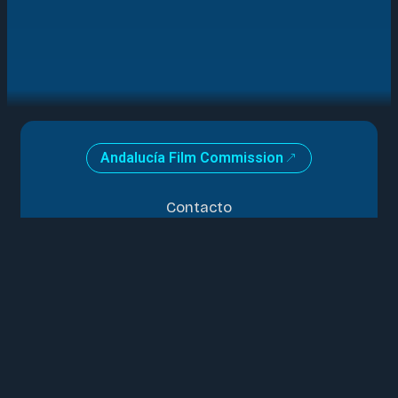
Andalucía Film Commission
Contacto
Logos e Identidad gráfica
Memorias de actividad
Instituciones
Miembro de
Cine Andaluz 2026
Rodar en Andalucía