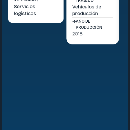
TRABAJO
Servicios
Vehículos de
Ve
logísticos
producción
pr
AÑO DE
PRODUCCIÓN
2018
20