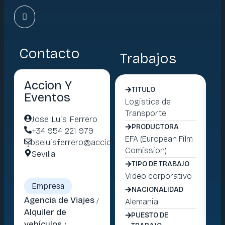
Contacto
Trabajos
Accion Y
TITULO
Eventos
Logistica de
Lo
Transporte
Tr
Jose Luis Ferrero
PRODUCTORA
+34 954 221 979
EFA (European Film
IC
joseluisferrero@accionyeventos.com
Comission)
Ci
Sevilla
TIPO DE TRABAJO
Video corporativo
Vi
Empresa
NACIONALIDAD
Agencia de Viajes
/
Alemania
Es
Alquiler de
PUESTO DE
vehículos
/