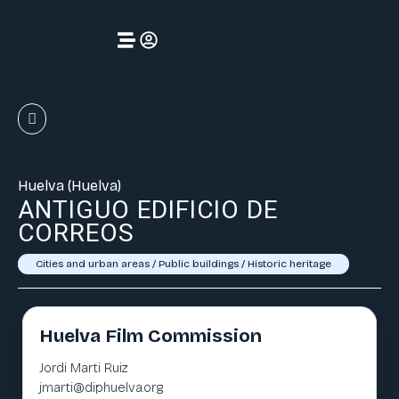
Huelva (Huelva)
ANTIGUO EDIFICIO DE
CORREOS
Cities and urban areas
/
Public buildings
/
Historic heritage
Huelva Film Commission
Jordi Marti Ruiz
jmarti@diphuelva.org