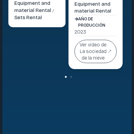
Equipment and
material Rental
Equipment and
material Rental
material Rental
/
AÑO DE
Sets Rental
PRODUCCIÓN
AÑO DE
2024
PRODUCCIÓN
2023
Ver video de
BMW
Ver video de
La sociedad
de la nieve