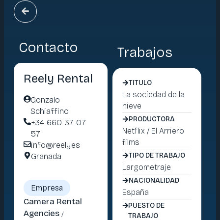
Contacto
Trabajos
Reely Rental
TITULO
TITULO
BMW
La sociedad de la
Gonzalo
nieve
PRODUCTORA
Schiaffino
My Way
PRODUCTORA
+34 660 37 07
Productions S.L
Netflix / El Arriero
P
57
films
info@reely.es
TIPO DE TRABAJO
Spot publicitario
Granada
TIPO DE TRABAJO
S
Largometraje
NACIONALIDAD
Alemania
NACIONALIDAD
Empresa
España
PUESTO DE
Camera Rental
TRABAJO
PUESTO DE
Agencies
/
Equipment and
TRABAJO