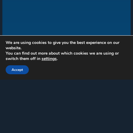
We are using cookies to give you the best experience on our
website.
You can find out more about which cookies we are using or
switch them off in
settings
.
Andalucía Film Commission
Accept
Contacto
Logos e Identidad gráfica
Memorias de actividad
Instituciones
Miembro de
Cine Andaluz 2026