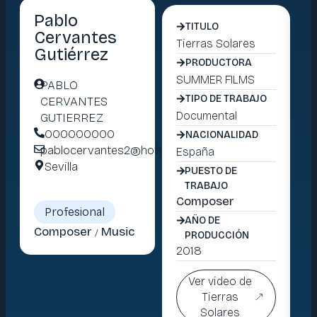
Pablo
TITULO
Cervantes
Tierras Solares
Ho
Gutiérrez
No
PRODUCTORA
SUMMER FILMS
PABLO
JO
TIPO DE TRABAJO
CERVANTES
P
Documental
GUTIERREZ
R
000000000
NACIONALIDAD
pablocervantes2@hotmail.com
España
Se
Sevilla
PUESTO DE
TRABAJO
Composer
Es
Profesional
AÑO DE
Composer
Music
/
PRODUCCIÓN
C
2018
Ver video de
Tierras
20
Solares