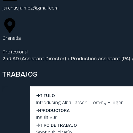
jarenasjaimez@gmail.com
Granada
Profesional
2nd AD (Assistant Director)
/
Production assistant (PA)
TRABAJOS
TITULO
Introducing Alba Larsen | Tommy Hilfiger
PRODUCTORA
Ínsula Sur
TIPO DE TRABAJO
Spot publicitario