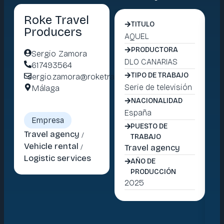
Roke Travel
TITULO
Producers
AQUEL
LA
G
PRODUCTORA
Sergio Zamora
DLO CANARIAS
617493564
Dl
TIPO DE TRABAJO
sergio.zamora@roketravelproducers.com
Serie de televisión
Málaga
Se
NACIONALIDAD
España
Empresa
Es
PUESTO DE
Travel agency
/
TRABAJO
Vehicle rental
/
Travel agency
Logistic services
Tr
AÑO DE
PRODUCCIÓN
2025
2