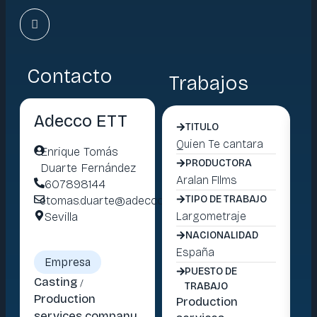
Contacto
Trabajos
Adecco ETT
TITULO
Quien Te cantara
Tu
Enrique Tomás
PRODUCTORA
Duarte Fernández
Aralan FIlms
La
607898144
etomas.duarte@adeccogroup.com
TIPO DE TRABAJO
Sevilla
Largometraje
La
NACIONALIDAD
España
Es
Empresa
PUESTO DE
Casting
/
TRABAJO
Production
Production
Pr
services company