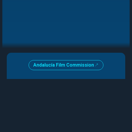
Andalucía Film Commission
Contacto
Logos e Identidad gráfica
Memorias de actividad
Instituciones
Miembro de
Cine Andaluz 2026