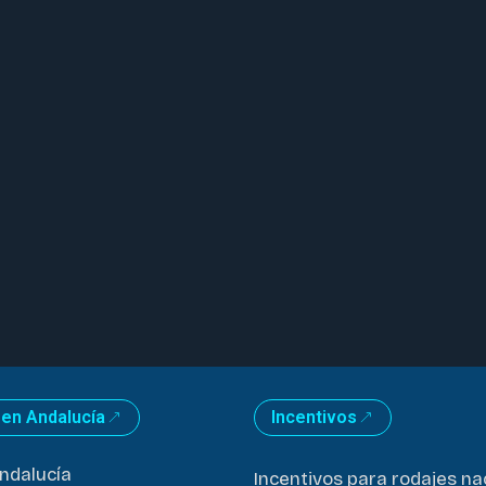
 en Andalucía
Incentivos
ndalucía
Incentivos para rodajes na