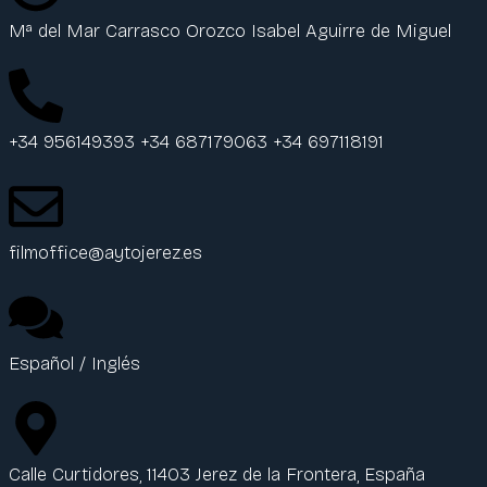
Mª del Mar Carrasco Orozco Isabel Aguirre de Miguel
+34 956149393 +34 687179063 +34 697118191
filmoffice@aytojerez.es
Español / Inglés
Calle Curtidores, 11403 Jerez de la Frontera, España