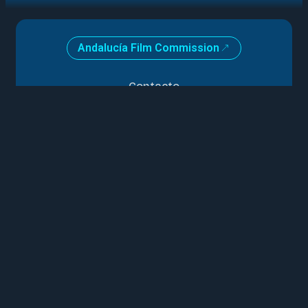
Andalucía Film Commission
Contacto
Logos e Identidad gráfica
Memorias de actividad
Instituciones
Miembro de
Cine Andaluz 2026
Rodar en Andalucía
Sobre Andalucía
Información sobre rodajes
Ayudas al audiovisual
Asociaciones