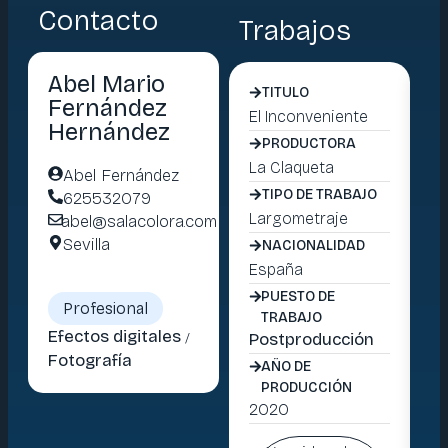
Contacto
Trabajos
Abel Mario
TITULO
Fernández
El Inconveniente
52
Hernández
ch
PRODUCTORA
La Claqueta
Abel Fernández
Ta
TIPO DE TRABAJO
625532079
Largometraje
abel@salacolora.com
La
Sevilla
NACIONALIDAD
España
Es
PUESTO DE
Profesional
TRABAJO
Efectos digitales
/
Postproducción
Fotografía
Po
AÑO DE
PRODUCCIÓN
2020
20