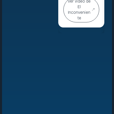
Ver video de
El
Inconvenien
te